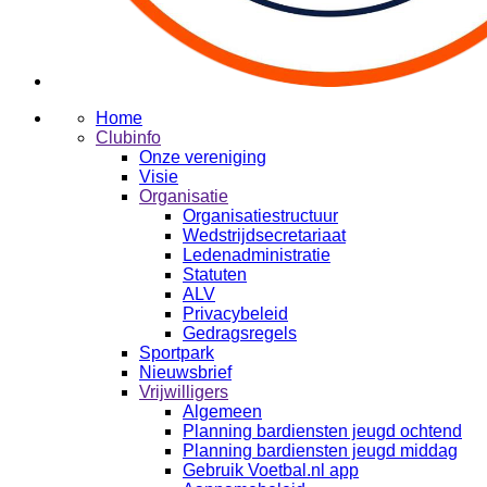
Home
Clubinfo
Onze vereniging
Visie
Organisatie
Organisatiestructuur
Wedstrijdsecretariaat
Ledenadministratie
Statuten
ALV
Privacybeleid
Gedragsregels
Sportpark
Nieuwsbrief
Vrijwilligers
Algemeen
Planning bardiensten jeugd ochtend
Planning bardiensten jeugd middag
Gebruik Voetbal.nl app