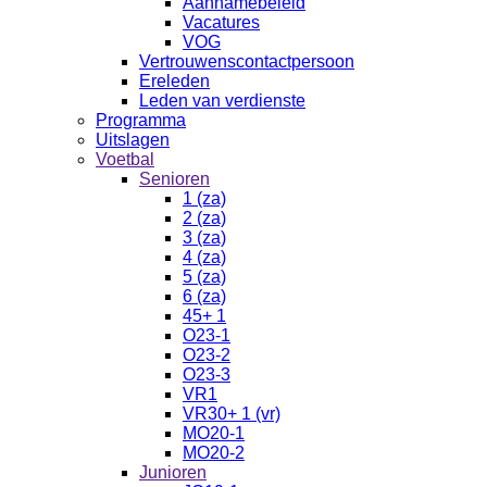
Aannamebeleid
Vacatures
VOG
Vertrouwenscontactpersoon
Ereleden
Leden van verdienste
Programma
Uitslagen
Voetbal
Senioren
1 (za)
2 (za)
3 (za)
4 (za)
5 (za)
6 (za)
45+ 1
O23-1
O23-2
O23-3
VR1
VR30+ 1 (vr)
MO20-1
MO20-2
Junioren