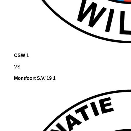
CSW 1
VS
Montfoort S.V.'19 1