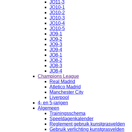
JO11-3
JO10-1
JO10-2
JO10-3
JO10-4
JO10-5
JO9-1
JO9-2
JO9-3
JO9-4
JO8-1
JO8-2
JO8-3
JO8-4
Champions League
Real Madrid
Atletico Madrid
Manchester City
Liverpool
4- en 5-jarigen
Algemeen
Trainingsschema
Speeldagenkalender
Reglement gebruik kunstgrasvelden
Gebruik verlichting kunstgrasvelden